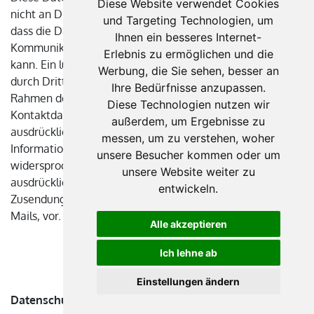
Diese Website verwendet Cookies
nicht an Dritte weitergegeben. Wir weisen darauf hin,
und Targeting Technologien, um
dass die Datenübertragung im Internet (z.B. bei der
Ihnen ein besseres Internet-
Kommunikation per E-Mail) Sicherheitslücken aufweisen
Erlebnis zu ermöglichen und die
kann. Ein lückenloser Schutz der Daten vor dem Zugriff
Werbung, die Sie sehen, besser an
durch Dritte ist nicht möglich. Der Nutzung von im
Ihre Bedürfnisse anzupassen.
Rahmen der Impressumspflicht veröffentlichten
Diese Technologien nutzen wir
Kontaktdaten durch Dritte zur Übersendung von nicht
außerdem, um Ergebnisse zu
ausdrücklich angeforderter Werbung und
messen, um zu verstehen, woher
Informationsmaterialien wird hiermit ausdrücklich
unsere Besucher kommen oder um
widersprochen. Die Betreiber der Seiten behalten sich
unsere Website weiter zu
ausdrücklich rechtliche Schritte im Falle der unverlangten
entwickeln.
Zusendung von Werbeinformationen, etwa durch Spam-
Mails, vor.
Alle akzeptieren
Ich lehne ab
Einstellungen ändern
Datenschutzerklärung